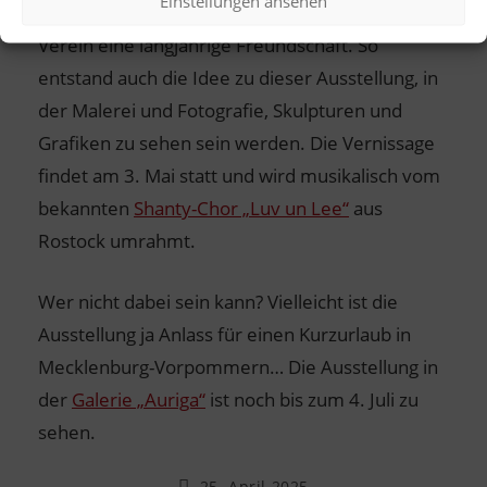
Einstellungen ansehen
Mit der Galerie Auriga verbindet den Hofheimer
Verein eine langjährige Freundschaft. So
entstand auch die Idee zu dieser Ausstellung, in
der Malerei und Fotografie, Skulpturen und
Grafiken zu sehen sein werden. Die Vernissage
findet am 3. Mai statt und wird musikalisch vom
bekannten
Shanty-Chor „Luv un Lee“
aus
Rostock umrahmt.
Wer nicht dabei sein kann? Vielleicht ist die
Ausstellung ja Anlass für einen Kurzurlaub in
Mecklenburg-Vorpommern… Die Ausstellung in
der
Galerie „Auriga“
ist noch bis zum 4. Juli zu
sehen.
25. April 2025