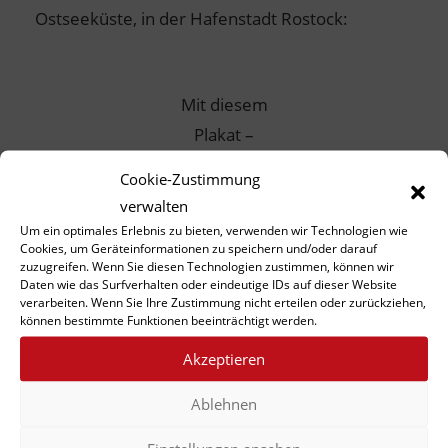
Ostseeküste, in der Hafenstadt Rostock:
Mit diesem
Plakat –
Entwurf:
Cookie-Zustimmung
Ingrid
verwalten
Franke,
Um ein optimales Erlebnis zu bieten, verwenden wir Technologien wie
Cookies, um Geräteinformationen zu speichern und/oder darauf
Bild: Heinz
zuzugreifen. Wenn Sie diesen Technologien zustimmen, können wir
Wallisch –
Daten wie das Surfverhalten oder eindeutige IDs auf dieser Website
verarbeiten. Wenn Sie Ihre Zustimmung nicht erteilen oder zurückziehen,
wird für die
können bestimmte Funktionen beeinträchtigt werden.
Ausstellung
Akzeptieren
in Rostock
geworben.
Ablehnen