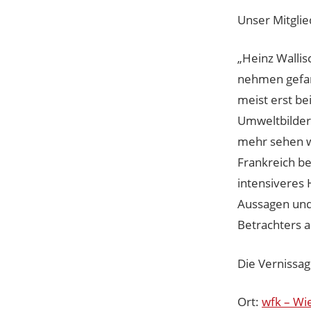
Unser Mitglie
„Heinz Wallis
nehmen gefang
meist erst be
Umweltbildern
mehr sehen wo
Frankreich be
intensiveres 
Aussagen und
Betrachters a
Die Vernissa
Ort:
wfk – Wi