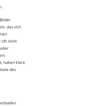
n.
Bilder
ln, das sich
inen
 oft nicht
 oder
ein
t, haben klare
tasie des
Wiesbaden