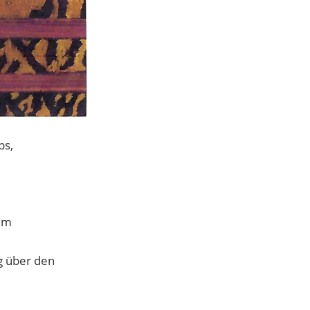
bs,
im
g über den