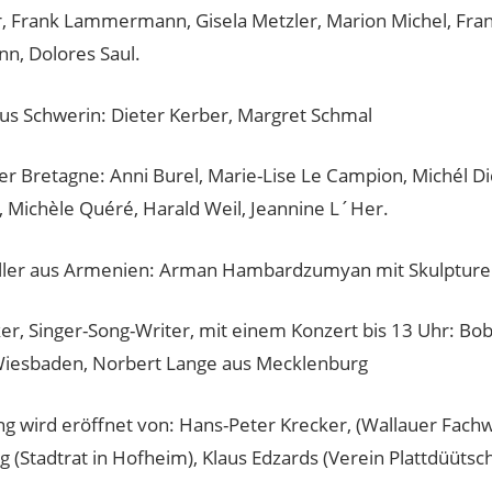
, Frank Lammermann, Gisela Metzler, Marion Michel, Fran
nn, Dolores Saul.
aus Schwerin: Dieter Kerber, Margret Schmal
er Bretagne: Anni Burel, Marie-Lise Le Campion, Michél D
, Michèle Quéré, Harald Weil, Jeannine L´Her.
ller aus Armenien: Arman Hambardzumyan mit Skulptur
r, Singer-Song-Writer, mit einem Konzert bis 13 Uhr: Bob
Wiesbaden, Norbert Lange aus Mecklenburg
ng wird eröffnet von: Hans-Peter Krecker, (Wallauer Fachw
ig (Stadtrat in Hofheim), Klaus Edzards (Verein Plattdüütsc