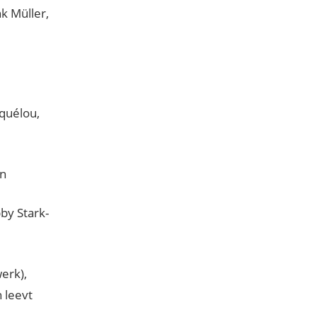
k Müller,
iquélou,
en
by Stark-
erk),
h leevt