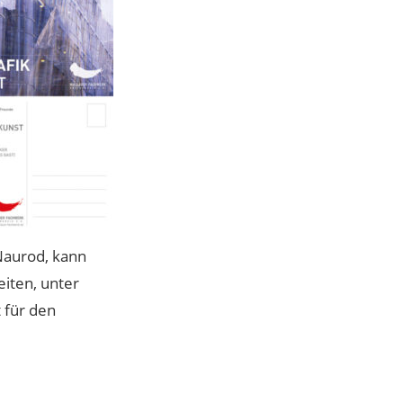
Naurod, kann
iten, unter
 für den