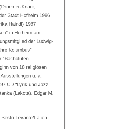
. (Droemer-Knaur,
 der Stadt Hofheim 1986
rika Haindl) 1987
sen” in Hofheim am
ungsmitglied der Ludwig-
ahre Kolumbus”
r “Bachblüten-
ginn von 18 religiösen
 Ausstellungen u. a.
997 CD “Lyrik und Jazz –
tanka (Lakota), Edgar M.
Sestri Levante/Italien