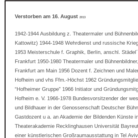
Verstorben am 16. August
2013
1942-1944 Ausbildung z. Theatermaler und Bühnenbil
Kattowitz) 1944-1948 Wehrdienst und russische Krie
1953 Meisterschule f. Graphik, Berlin, anschl. Städe
Frankfurt 1950-1980 Theatermaler und Bühnenbildner
Frankfurt am Main 1956 Dozent f. Zeichnen und Male
Hofheim und vhs Ffm.-Höchst 1962 Gründungsmitglie
“Hofheimer Gruppe” 1966 Initiator und Gründungsmitg
Hofheim e. V. 1966-1978 Bundesvorsitzender der we
und Bildhauer in der Genossenschaft Deutscher Büh
Gastdozent u a. an Akademie der Bildenden Künste in
Theaterakademie Recklinghausen Universität Bayreut
einer künstlerischen Großraumausstattung in Tel Aviv