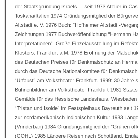
der Staatsgründung Israels. – seit 1973 Atelier in Ca
Toskana/Italien 1974 Gründungsmitglied der Bürgerv
Altstadt e. V. 1976 Buch: “Hofheimer Altstadt -Vergan
Zeichnungen 1977 Buchveröffentlichung “Hermann Hai
Interpretationen”. Große Einzelausstellung im Refekt
Klosters, Frankfurt a.M. 1978 Eröffnung der Malschul
des Deutschen Preises für Denkmalschutz an Herman
durch das Deutsche Nationalkomitee für Denkmalsch
“Urfaust” am Volkstheater Frankfurt. 1999: 30 Jahre st
Bühnenbildner am Volkstheater Frankfurt 1981 Staats
Gemälde für das Hessische Landeshaus, Wiesbaden 
“Tristan und Isolde” im Festspielhaus Bayreuth seit 1
zur nordamerikanisch-indianischen Kultur 1983 Länger
(Vrinderban) 1984 Gründungsmitglied der “Grünen off
(GOHL) 1985 Längere Reisen nach Schottland, Engla