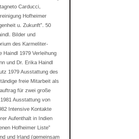
stagneto Carducci,
ereinigung Hofheimer
genheit u. Zukunft”. 50
ndl. Bilder und
orium des Karmeliter-
e Haindl 1979 Verleihung
n und Dr. Erika Haindl
utz 1979 Ausstattung des
ändige freie Mitarbeit als
auftrag für zwei große
1981 Ausstattung von
982 Intensive Kontakte
er Aufenthalt in Indien
enen Hofheimer Liste”
nd und lrland (gemeinsam