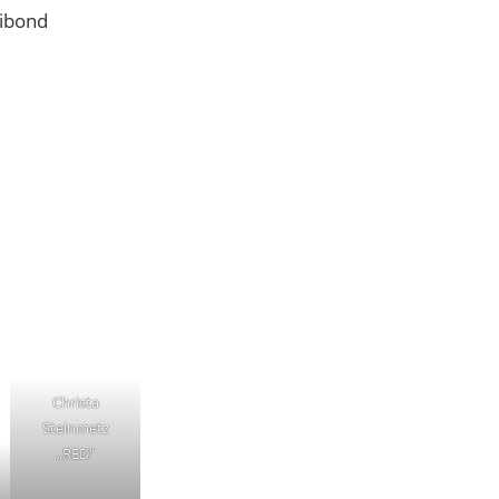
Dibond
Christa
Steinmetz
„RED“