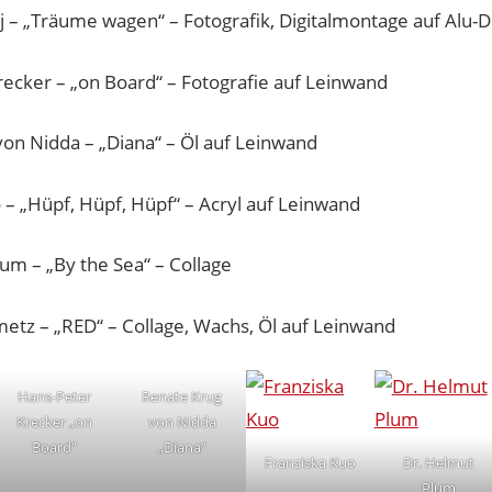
 – „Träume wagen“ – Fotografik, Digitalmontage auf Alu-
ecker – „on Board“ – Fotografie auf Leinwand
on Nidda – „Diana“ – Öl auf Leinwand
 – „Hüpf, Hüpf, Hüpf“ – Acryl auf Leinwand
um – „By the Sea“ – Collage
metz – „RED“ – Collage, Wachs, Öl auf Leinwand
Hans-Peter
Renate Krug
Krecker „on
von Nidda
Board“
„Diana“
Franziska Kuo
Dr. Helmut
Plum