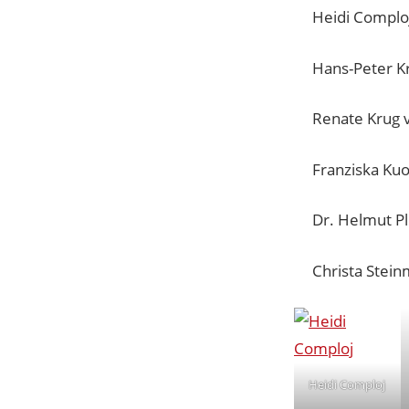
Heidi Comploj
Hans-Peter Kr
Renate Krug v
Franziska Kuo
Dr. Helmut Pl
Christa Stein
Heidi Comploj