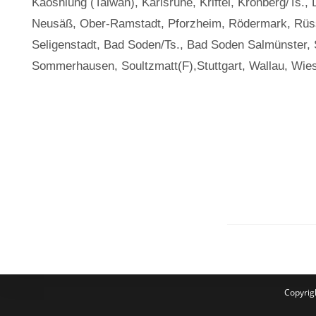
Kaoshiung (Taiwan), Karlsruhe, Kriftel, Kronberg/Ts.
Neusäß, Ober-Ramstadt, Pforzheim, Rödermark, Rüs
Seligenstadt, Bad Soden/Ts., Bad Soden Salmünster, 
Sommerhausen, Soultzmatt(F),Stuttgart, Wallau, Wi
Copyrig