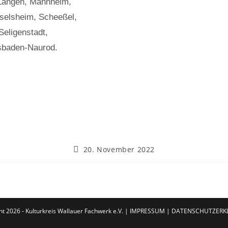
, Langen, Mannheim,
selsheim, Scheeßel,
Seligenstadt,
esbaden-Naurod.
20. November 2022
ht 2026 - Kulturkreis Wallauer Fachwerk e.V. |
IMPRESSUM
|
DATENSCHUTZERK