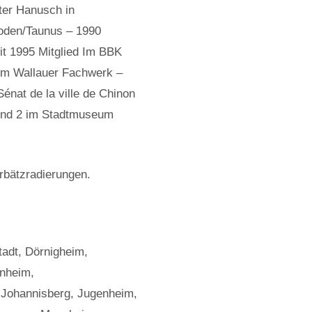
ter Hanusch in
Soden/Taunus – 1990
it 1995 Mitglied Im BBK
 im Wallauer Fachwerk –
énat de la ville de Chinon
 und 2 im Stadtmuseum
arbätzradierungen.
tadt, Dörnigheim,
enheim,
Johannisberg, Jugenheim,