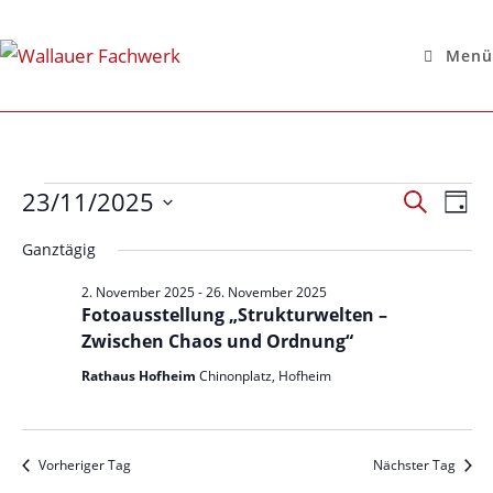
Menü
23/11/2025
V
V
S
T
e
u
e
D
a
c
Ganztägig
r
r
g
a
h
a
a
2. November 2025
-
26. November 2025
e
t
n
Fotoausstellung „Strukturwelten –
n
u
s
Zwischen Chaos und Ordnung“
s
t
m
Rathaus Hofheim
Chinonplatz, Hofheim
t
a
w
a
l
ä
l
t
h
Vorheriger Tag
Nächster Tag
u
t