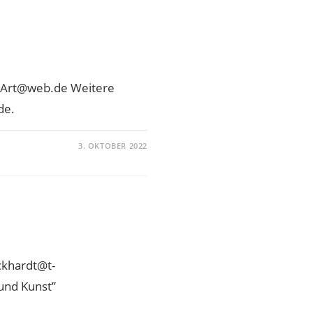
DOArt@web.de Weitere
de.
3. OKTOBER 2022
ckhardt@t-
und Kunst”